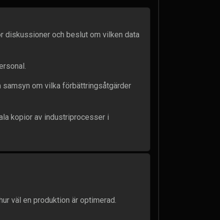
r diskussioner och beslut om vilken data
ersonal.
m samsyn om vilka förbättringsåtgärder
ala kopior av industriprocesser i
hur väl en produktion är optimerad.