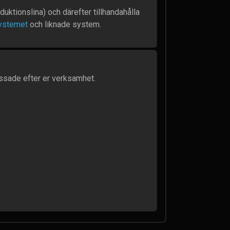
uktionslina) och därefter tillhandahålla
stemet
och liknade system.
assade efter er verksamhet.