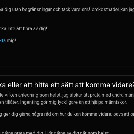
lpa dig utan begränsningar och tack vare små omkostnader kan jag
ka inte att höra av dig!
kta
mig!
a eller att hitta ett sätt att komma vidare
de vilken anledning som helst. jag älskar att prata med andra män
n tillåter. Ingenting gör mig lyckligare än att hjälpa människor.
g ger dig gärna några råd om hur du kan komma vidare, oavsett om
ag gärna prata med dig. Hör gärna av dig när som helst.