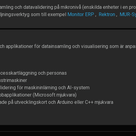
amling och datavalidering på mikronivå (enskilda enheter i en prod
öljningsverktyg som till exempel
Monitor ERP
,
Rektron
,
MUR-Sy
ch applikationer för datainsamling och visualisering som är anp
ocesskartläggning och personas
ustrimaskiner
alidering för maskininlärning och AI-system
applikationer (Microsoft mjukvara)
rade på utvecklingskort och Arduino eller C++ mjukvara